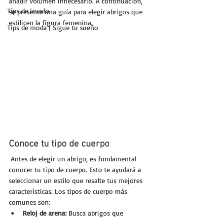
añadir volumen innecesario. A continuación, 
Tips de lavado
se presenta una guía para elegir abrigos que 
estilicen la figura femenina.
Tips de moda | Sigue tu sueño
Conoce tu tipo de cuerpo
 Antes de elegir un abrigo, es fundamental 
conocer tu tipo de cuerpo. Esto te ayudará a 
seleccionar un estilo que resalte tus mejores 
características. Los tipos de cuerpo más 
comunes son:
Reloj de arena:
 Busca abrigos que 