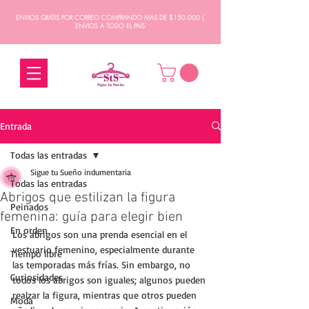
ENVIOS GRATIS POR CORREO COMPRANDO MAS DE $150.000 |
ENVIOS A TODO EL PAIS
Entrada
Todas las entradas
Sigue tu Sueño indumentaria
Todas las entradas
Abrigos que estilizan la figura
Peinados
femenina: guía para elegir bien
En orden
Los abrigos son una prenda esencial en el 
vestuario femenino, especialmente durante 
Tiempo libre
las temporadas más frías. Sin embargo, no 
Curiosidades
todos los abrigos son iguales; algunos pueden 
realzar la figura, mientras que otros pueden 
Moda