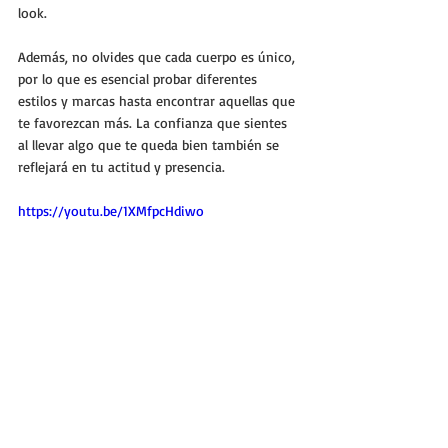
look. 
Además, no olvides que cada cuerpo es único, 
por lo que es esencial probar diferentes 
estilos y marcas hasta encontrar aquellas que 
te favorezcan más. La confianza que sientes 
al llevar algo que te queda bien también se 
reflejará en tu actitud y presencia.
https://youtu.be/1XMfpcHdiwo
Armar outfits simples que se vean finos y 
modernos es posible con un poco de 
creatividad y atención a los detalles. Recuerda 