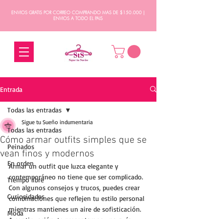
ENVIOS GRATIS POR CORREO COMPRANDO MAS DE $150.000 |
ENVIOS A TODO EL PAIS
Entrada
Todas las entradas
Sigue tu Sueño indumentaria
Todas las entradas
Cómo armar outfits simples que se
Peinados
vean finos y modernos
En orden
Armar un outfit que luzca elegante y 
contemporáneo no tiene que ser complicado. 
Tiempo libre
Con algunos consejos y trucos, puedes crear 
Curiosidades
combinaciones que reflejen tu estilo personal 
mientras mantienes un aire de sofisticación. 
Moda