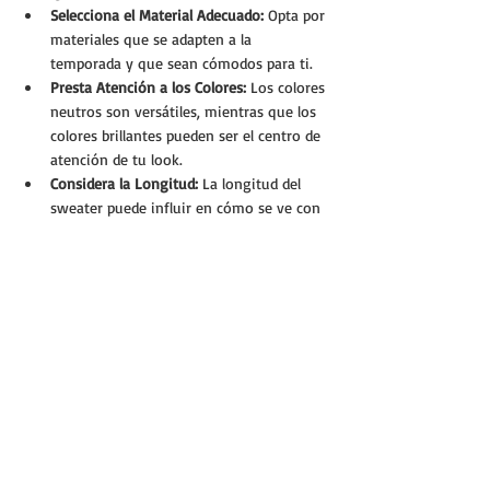
Selecciona el Material Adecuado:
 Opta por 
materiales que se adapten a la 
temporada y que sean cómodos para ti.
Presta Atención a los Colores:
 Los colores 
neutros son versátiles, mientras que los 
colores brillantes pueden ser el centro de 
atención de tu look.
Considera la Longitud:
 La longitud del 
sweater puede influir en cómo se ve con 
otras prendas. Un sweater más largo 
puede ser ideal para usar con leggings, 
mientras que uno más corto puede 
funcionar mejor con faldas.
https://youtu.be/WgRe_8Yc5vY