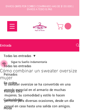
ENVIOS GRATIS POR CORREO COMPRANDO MAS DE $150.000 |
ENVIOS A TODO EL PAIS
Entrada
Todas las entradas
Sigue tu Sueño indumentaria
Todas las entradas
Cómo combinar un sweater oversize
Peinados
mujer
En orden
El sweater oversize se ha convertido en una 
prenda esencial en el armario de muchas 
Tiempo libre
mujeres. Su comodidad y estilo lo hacen 
Curiosidades
perfecto para diversas ocasiones, desde un día 
casual en casa hasta una salida con amigos. 
Moda