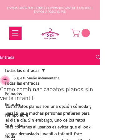
ENVIOS GRATIS POR CORREO COMPRANDO MAS DE $150.000 |
ENVIOS A TODO EL PAIS
Entrada
Todas las entradas
Sigue tu Sueño indumentaria
Todas las entradas
Cómo combinar zapatos planos sin
Peinados
verte infantil
En orden
Los zapatos planos son una opción cómoda y 
versátil que muchas personas prefieren para 
Tiempo libre
el día a día. Sin embargo, uno de los retos 
Curiosidades
más comunes al usarlos es evitar que el look 
se vea demasiado juvenil o infantil. Este 
Moda