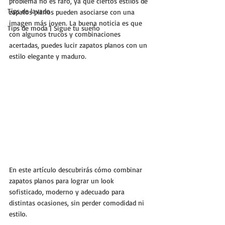
problema no es raro, ya que ciertos estilos de 
Tips de lavado
zapatos planos pueden asociarse con una 
imagen más joven. La buena noticia es que 
Tips de moda | Sigue tu sueño
con algunos trucos y combinaciones 
acertadas, puedes lucir zapatos planos con un 
estilo elegante y maduro.
En este artículo descubrirás cómo combinar 
zapatos planos para lograr un look 
sofisticado, moderno y adecuado para 
distintas ocasiones, sin perder comodidad ni 
estilo.