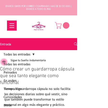
ENVIOS GRATIS POR CORREO COMPRANDO MAS DE $150.000 |
ENVIOS A TODO EL PAIS
Entrada
Todas las entradas
Sigue tu Sueño indumentaria
Todas las entradas
Cómo crear un guardarropa cápsula
Peinados
que sea tanto elegante como
En orden
funcional
Tiempo libre
Tener un guardarropa cápsula no solo facilita 
las decisiones diarias sobre qué vestir, sino 
Curiosidades
que también puede transformar tu estilo 
personal en algo más elegante y práctico. 
Moda