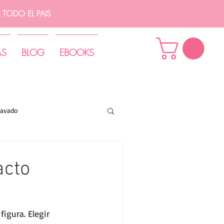
TODO EL PAIS
AS
BLOG
EBOOKS
lavado
acto
igura. Elegir 