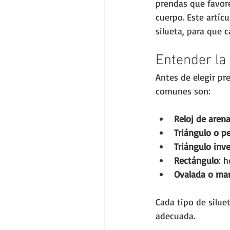
prendas que favore
cuerpo. Este artíc
silueta, para que 
Entender la 
Antes de elegir pr
comunes son:
Reloj de aren
Triángulo o p
Triángulo inv
Rectángulo
: 
Ovalada o ma
Cada tipo de silue
adecuada.