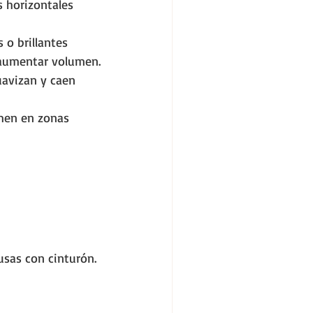
s horizontales 
 o brillantes 
 aumentar volumen.
suavizan y caen 
umen en zonas 
usas con cinturón.