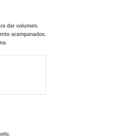
ara dar volumen.
amente acampanados.
na.
elo.