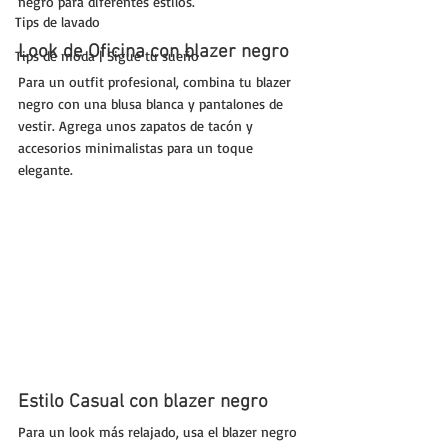
negro para diferentes estilos.
Tips de lavado
Look de Oficina con blazer negro
Tips de moda | Sigue tu sueño
Para un outfit profesional, combina tu blazer 
negro con una blusa blanca y pantalones de 
vestir. Agrega unos zapatos de tacón y 
accesorios minimalistas para un toque 
elegante.
Estilo Casual con blazer negro
Para un look más relajado, usa el blazer negro 