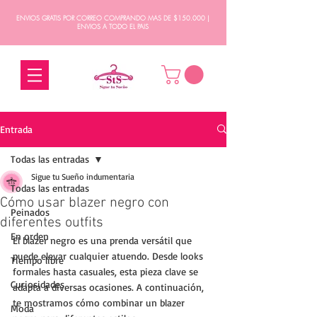
ENVIOS GRATIS POR CORREO COMPRANDO MAS DE $150.000 |
ENVIOS A TODO EL PAIS
Entrada
Todas las entradas
Sigue tu Sueño indumentaria
Todas las entradas
Cómo usar blazer negro con
Peinados
diferentes outfits
En orden
El blazer negro es una prenda versátil que 
puede elevar cualquier atuendo. Desde looks 
Tiempo libre
formales hasta casuales, esta pieza clave se 
Curiosidades
adapta a diversas ocasiones. A continuación, 
te mostramos cómo combinar un blazer 
Moda