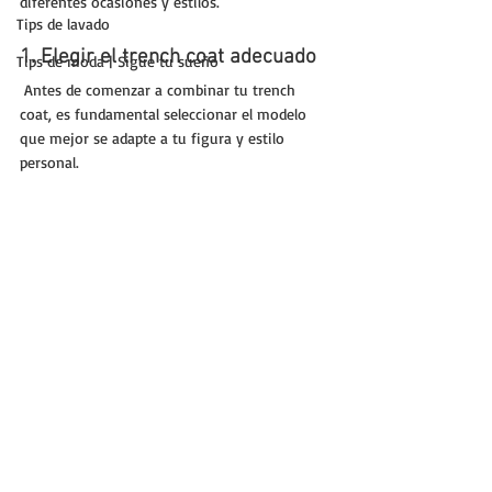
diferentes ocasiones y estilos.
Tips de lavado
1. Elegir el trench coat adecuado
Tips de moda | Sigue tu sueño
 Antes de comenzar a combinar tu trench 
coat, es fundamental seleccionar el modelo 
que mejor se adapte a tu figura y estilo 
personal. 