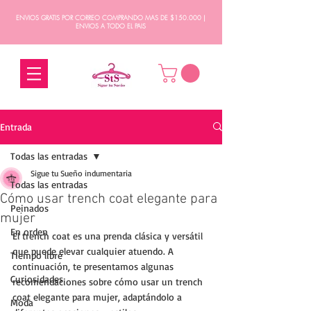
ENVIOS GRATIS POR CORREO COMPRANDO MAS DE $150.000 |
ENVIOS A TODO EL PAIS
Entrada
Todas las entradas
Sigue tu Sueño indumentaria
Todas las entradas
Cómo usar trench coat elegante para
Peinados
mujer
En orden
El trench coat es una prenda clásica y versátil 
que puede elevar cualquier atuendo. A 
Tiempo libre
continuación, te presentamos algunas 
Curiosidades
recomendaciones sobre cómo usar un trench 
coat elegante para mujer, adaptándolo a 
Moda