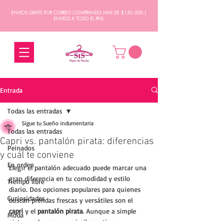
ENVIOS GRATIS POR CORREO COMPRANDO MAS DE $150.000 |
ENVIOS A TODO EL PAIS
Entrada
Todas las entradas
Sigue tu Sueño indumentaria
Todas las entradas
Capri vs. pantalón pirata: diferencias
Peinados
y cuál te conviene
En orden
Elegir el pantalón adecuado puede marcar una 
gran diferencia en tu comodidad y estilo 
Tiempo libre
diario. Dos opciones populares para quienes 
Curiosidades
buscan prendas frescas y versátiles son el 
capri
 y el 
pantalón pirata
. Aunque a simple 
Moda