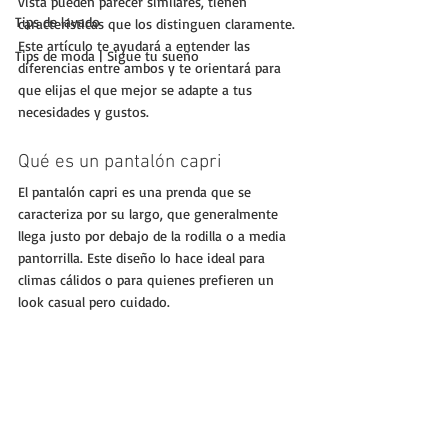
vista pueden parecer similares, tienen 
Tips de lavado
características que los distinguen claramente. 
Este artículo te ayudará a entender las 
Tips de moda | Sigue tu sueño
diferencias entre ambos y te orientará para 
que elijas el que mejor se adapte a tus 
necesidades y gustos.
Qué es un pantalón capri
El pantalón capri es una prenda que se 
caracteriza por su largo, que generalmente 
llega justo por debajo de la rodilla o a media 
pantorrilla. Este diseño lo hace ideal para 
climas cálidos o para quienes prefieren un 
look casual pero cuidado.