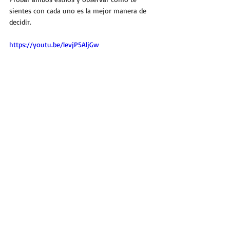
sientes con cada uno es la mejor manera de 
decidir.
https://youtu.be/levjP5AljGw
Materiales y cuidado
Ambos pantalones suelen estar disponibles en 
materiales frescos y fáciles de cuidar, como 
algodón, lino o mezclas con elastano. Para 
mantenerlos en buen estado:
Lava con agua fría para evitar 
encogimientos