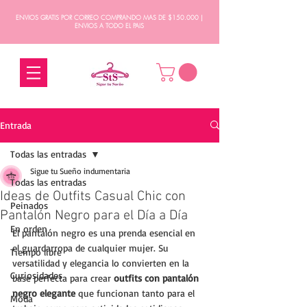
ENVIOS GRATIS POR CORREO COMPRANDO MAS DE $150.000 |
ENVIOS A TODO EL PAIS
Entrada
Todas las entradas
Sigue tu Sueño indumentaria
Todas las entradas
Ideas de Outfits Casual Chic con
Peinados
Pantalón Negro para el Día a Día
En orden
El pantalón negro es una prenda esencial en 
el guardarropa de cualquier mujer. Su 
Tiempo libre
versatilidad y elegancia lo convierten en la 
Curiosidades
base perfecta para crear 
outfits con pantalón 
negro elegante
 que funcionan tanto para el 
Moda