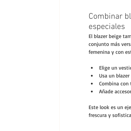
Combinar bl
especiales
El blazer beige ta
conjunto más versá
femenina y con est
Elige un vest
Usa un blazer 
Combina con t
Añade accesor
Este look es un ej
frescura y sofistic