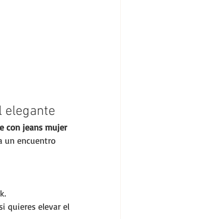
l elegante
ge con jeans mujer
ra un encuentro 
k.
i quieres elevar el 