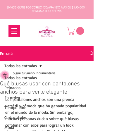
ENVIOS GRATIS POR CORREO COMPRANDO MAS DE $150.000 |
ENVIOS A TODO EL PAIS
Entrada
Todas las entradas
Sigue tu Sueño indumentaria
Todas las entradas
Qué blusas usar con pantalones
Peinados
anchos para verte elegante
En orden
Los pantalones anchos son una prenda 
versátil y cómoda que ha ganado popularidad 
Tiempo libre
en el mundo de la moda. Sin embargo, 
Curiosidades
muchas personas dudan sobre qué blusas 
combinar con ellos para lograr un look 
Moda