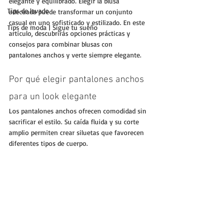
elegante y equilibrado. Elegir la blusa 
Tips de lavado
adecuada puede transformar un conjunto 
casual en uno sofisticado y estilizado. En este 
Tips de moda | Sigue tu sueño
artículo, descubrirás opciones prácticas y 
consejos para combinar blusas con 
pantalones anchos y verte siempre elegante.
Por qué elegir pantalones anchos 
para un look elegante
Los pantalones anchos ofrecen comodidad sin 
sacrificar el estilo. Su caída fluida y su corte 
amplio permiten crear siluetas que favorecen 
diferentes tipos de cuerpo. 