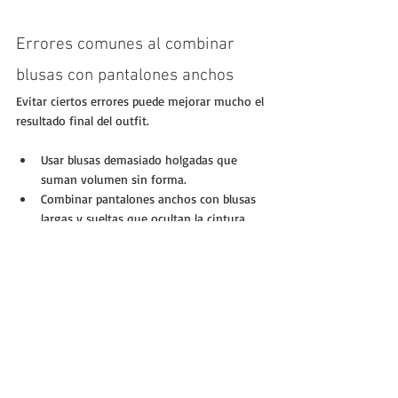
Errores comunes al combinar 
blusas con pantalones anchos
Evitar ciertos errores puede mejorar mucho el 
resultado final del outfit.
Usar blusas demasiado holgadas que 
suman volumen sin forma.
Combinar pantalones anchos con blusas 
largas y sueltas que ocultan la cintura.
Elegir colores que no contrastan ni 
armonizan, creando un look apagado.
Ignorar la importancia de los accesorios 
para dar equilibrio.
https://youtu.be/l8_k9-NC2Qs