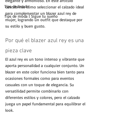
elegante y armonioso. En este artículo 
Tips de lavado
descubrirás cómo seleccionar el calzado ideal 
para complementar un blazer azul rey de 
Tips de moda | Sigue tu sueño
mujer, logrando un outfit que destaque por 
su estilo y buen gusto.
Por qué el blazer azul rey es una 
pieza clave
El azul rey es un tono intenso y vibrante que 
aporta personalidad a cualquier conjunto. Un 
blazer en este color funciona bien tanto para 
ocasiones formales como para eventos 
casuales con un toque de elegancia. Su 
versatilidad permite combinarlo con 
diferentes estilos y colores, pero el calzado 
juega un papel fundamental para equilibrar el 
look.