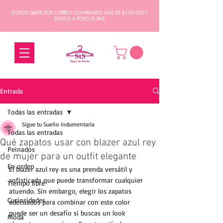
ENVIOS GRATIS POR CORREO COMPRANDO MAS DE $150.000 |
ENVIOS A TODO EL PAIS
Entrada
Todas las entradas
Sigue tu Sueño indumentaria
Todas las entradas
Qué zapatos usar con blazer azul rey
Peinados
de mujer para un outfit elegante
En orden
El blazer azul rey es una prenda versátil y 
sofisticada que puede transformar cualquier 
Tiempo libre
atuendo. Sin embargo, elegir los zapatos 
Curiosidades
adecuados para combinar con este color 
puede ser un desafío si buscas un look 
Moda