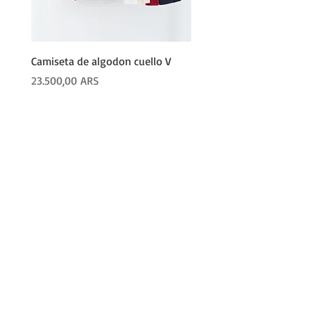
Camiseta de algodon cuello V
PALAZO LANILLA
Precio
Precio
23.500,00 ARS
62.600,00 ARS
COMPRAR
Productos
Camperas
Pijamas
Joggers
Remerones
Buzos