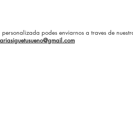
on personalizada podes enviarnos a traves de nuest
ariasiguetusueno@gmail.com
RAR
NOSOTROS
CO