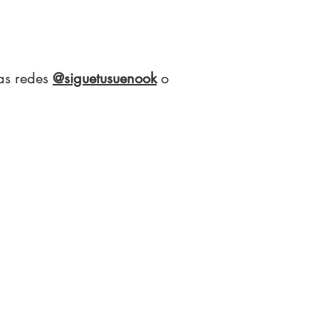
ras redes
@siguetusuenook
o
NTACTANOS