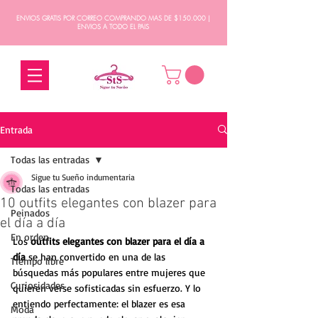
ENVIOS GRATIS POR CORREO COMPRANDO MAS DE $150.000 |
ENVIOS A TODO EL PAIS
Entrada
Todas las entradas
Sigue tu Sueño indumentaria
Todas las entradas
10 outfits elegantes con blazer para
Peinados
el día a día
En orden
Los 
outfits elegantes con blazer para el día a 
día
 se han convertido en una de las 
Tiempo libre
búsquedas más populares entre mujeres que 
Curiosidades
quieren verse sofisticadas sin esfuerzo. Y lo 
entiendo perfectamente: el blazer es esa 
Moda