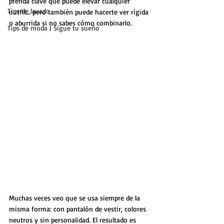
prenda clave que puede elevar cualquier 
Tips de lavado
outfit… pero también puede hacerte ver rígida 
o aburrida si no sabes cómo combinarlo.
Tips de moda | Sigue tu sueño
Muchas veces veo que se usa siempre de la 
misma forma: con pantalón de vestir, colores 
neutros y sin personalidad. El resultado es 