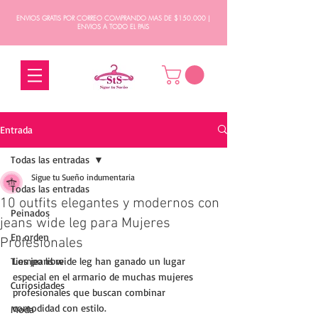
ENVIOS GRATIS POR CORREO COMPRANDO MAS DE $150.000 |
ENVIOS A TODO EL PAIS
Entrada
Todas las entradas
Sigue tu Sueño indumentaria
Todas las entradas
10 outfits elegantes y modernos con
Peinados
jeans wide leg para Mujeres
En orden
Profesionales
Tiempo libre
Los jeans wide leg han ganado un lugar 
especial en el armario de muchas mujeres 
Curiosidades
profesionales que buscan combinar 
comodidad con estilo. 
Moda