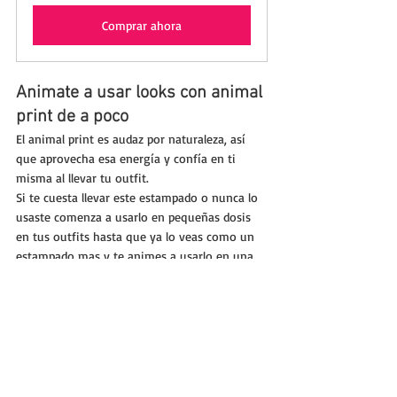
Comprar ahora
Animate a usar looks con animal 
print de a poco 
El animal print es audaz por naturaleza, así 
que aprovecha esa energía y confía en ti 
misma al llevar tu outfit. 
Si te cuesta llevar este estampado o nunca lo 
usaste comenza a usarlo en pequeñas dosis 
en tus outfits hasta que ya lo veas como un 
estampado mas y te animes a usarlo en una 
proporción mayor en tus looks.
Estos son nuestros cinco consejos clave para 
usar animal print con estilo y confianza. 
Recorda conocer tu propio estilo, equilibrar el 
uso de animal print, agregar contraste y 
textura, encontrar el equilibrio de colores y, lo 