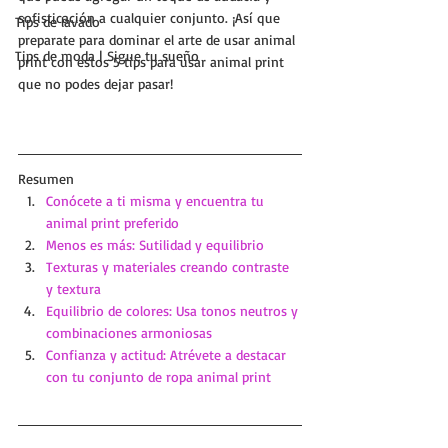
sofisticación a cualquier conjunto. ¡Así que 
Tips de lavado
preparate para dominar el arte de usar animal 
Tips de moda | Sigue tu sueño
print con estos 5 tips para usar animal print 
que no podes dejar pasar!
Resumen
Conócete a ti misma y encuentra tu 
animal print preferido
Menos es más: Sutilidad y equilibrio
Texturas y materiales creando contraste 
y textura
Equilibrio de colores: Usa tonos neutros y 
combinaciones armoniosas
Confianza y actitud: Atrévete a destacar 
con tu conjunto de ropa animal print