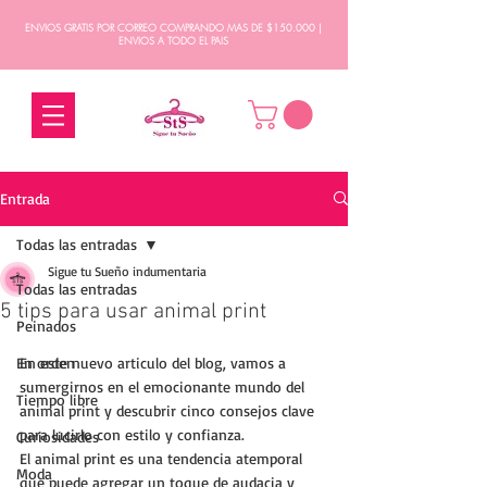
ENVIOS GRATIS POR CORREO COMPRANDO MAS DE $150.000 |
ENVIOS A TODO EL PAIS
Entrada
Todas las entradas
Sigue tu Sueño indumentaria
Todas las entradas
5 tips para usar animal print
Peinados
En orden
En este nuevo articulo del blog, vamos a 
sumergirnos en el emocionante mundo del 
Tiempo libre
animal print y descubrir cinco consejos clave 
para lucirlo con estilo y confianza. 
Curiosidades
El animal print es una tendencia atemporal 
Moda
que puede agregar un toque de audacia y 