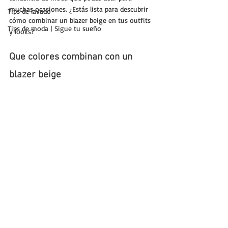
muchas ocasiones. ¿Estás lista para descubrir 
Tips de lavado
cómo combinar un blazer beige en tus outfits 
Tips de moda | Sigue tu sueño
y looks?
Que colores combinan con un 
blazer beige