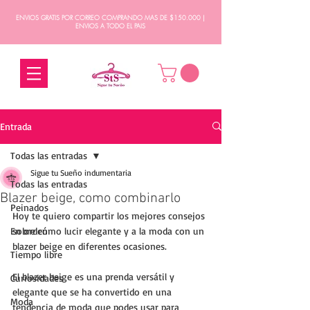
ENVIOS GRATIS POR CORREO COMPRANDO MAS DE $150.000 |
ENVIOS A TODO EL PAIS
Entrada
Todas las entradas
Sigue tu Sueño indumentaria
Todas las entradas
Blazer beige, como combinarlo
Peinados
Hoy te quiero compartir los mejores consejos 
En orden
sobre cómo lucir elegante y a la moda con un 
blazer beige en diferentes ocasiones. 
Tiempo libre
El blazer beige es una prenda versátil y 
Curiosidades
elegante que se ha convertido en una 
Moda
tendencia de moda que podes usar para 