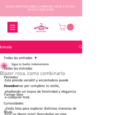
ENVIOS GRATIS POR CORREO COMPRANDO MAS DE $150.000 |
ENVIOS A TODO EL PAIS
Entrada
Todas las entradas
Sigue tu Sueño indumentaria
Todas las entradas
Blazer rosa, como combinarlo
Peinados
Esta prenda versátil y encantadora puede 
En orden
transformar por completo tu estilo, 
añadiendo un toque de feminidad y elegancia 
Tiempo libre
a cualquier look. 
Curiosidades
¿Estás lista para explorar distintas maneras de 
Moda
lucir un blazer rosa? Descubrilas en este 