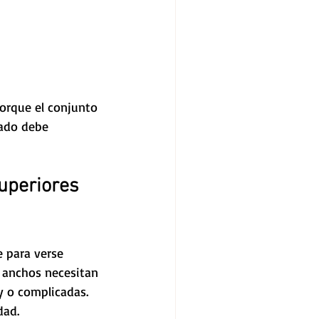
orque el conjunto 
zado debe 
uperiores 
 para verse 
anchos necesitan 
 o complicadas. 
dad. 