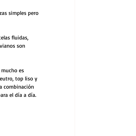
ezas simples pero 
elas fluidas, 
ivianos son 
 mucho es 
utro, top liso y 
na combinación 
ara el día a día.