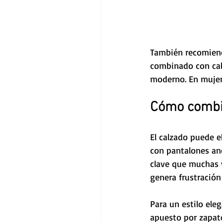
También recomiendo
combinado con calz
moderno. En mujere
Cómo combin
El calzado puede el
con pantalones an
clave que muchas v
genera frustración 
Para un estilo ele
apuesto por zapato