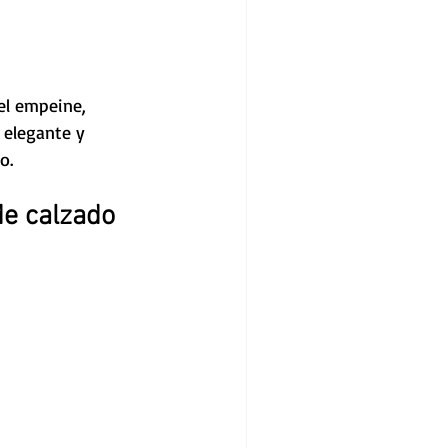
el empeine, 
 elegante y 
o.
de calzado