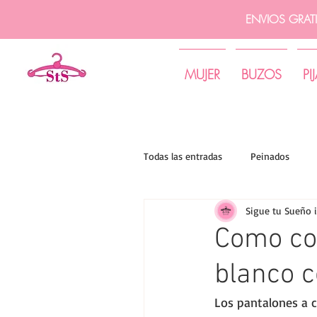
ENVIOS GRAT
MUJER
BUZOS
PI
Todas las entradas
Peinados
Sigue tu Sueño 
Tips de moda | Sigue tu sueño
Como co
blanco 
Los pantalones a 