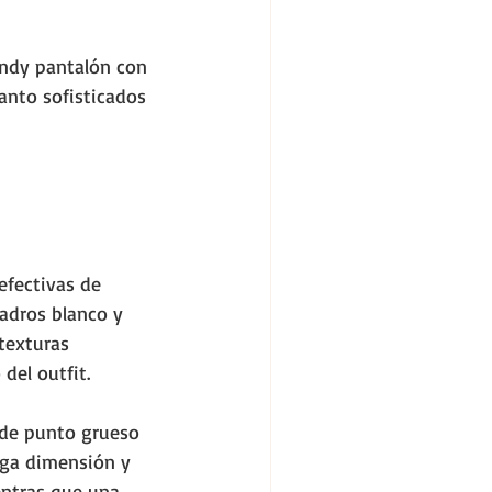
endy pantalón con 
anto sofisticados 
efectivas de 
adros blanco y 
texturas 
del outfit. 
 de punto grueso 
ga dimensión y 
entras que una 