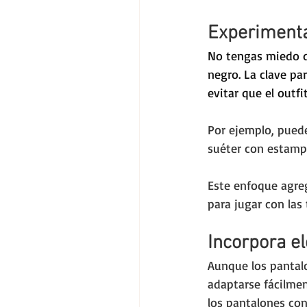
Experiment
No tengas miedo d
negro. La clave pa
evitar que el outf
Por ejemplo, pued
suéter con estampa
Este enfoque agreg
para jugar con las
Incorpora e
Aunque los pantal
adaptarse fácilmen
los pantalones co