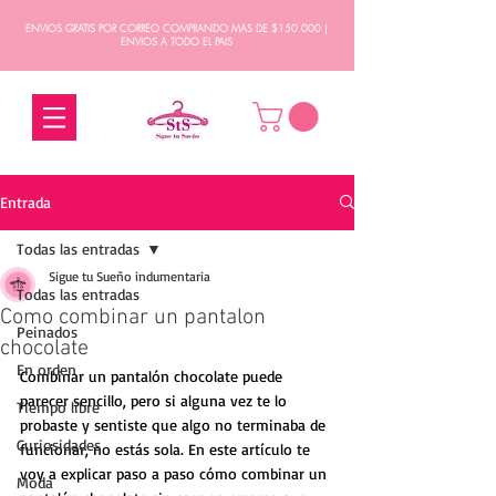
ENVIOS GRATIS POR CORREO COMPRANDO MAS DE $150.000 |
ENVIOS A TODO EL PAIS
Entrada
Todas las entradas
Sigue tu Sueño indumentaria
Todas las entradas
Como combinar un pantalon
Peinados
chocolate
En orden
Combinar un pantalón chocolate puede 
parecer sencillo, pero si alguna vez te lo 
Tiempo libre
probaste y sentiste que algo no terminaba de 
Curiosidades
funcionar, no estás sola. En este artículo te 
voy a explicar paso a paso cómo combinar un 
Moda