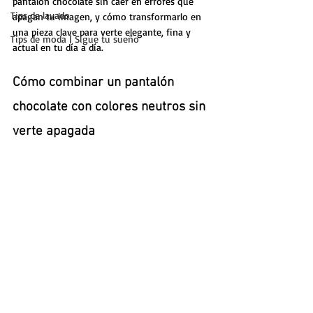
pantalón chocolate sin caer en errores que 
Tips de lavado
apagan tu imagen, y cómo transformarlo en 
una pieza clave para verte elegante, fina y 
Tips de moda | Sigue tu sueño
actual en tu día a día.
Cómo combinar un pantalón 
chocolate con colores neutros sin 
verte apagada