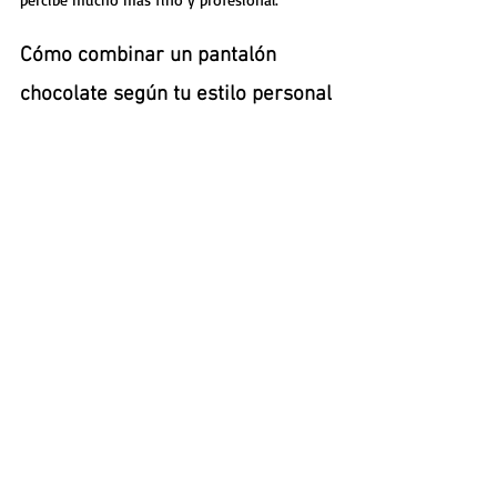
Cómo combinar un pantalón 
chocolate según tu estilo personal
No todas las mujeres quieren vestir igual, y 
ahí está la magia. El pantalón chocolate se 