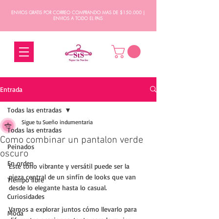
ENVIOS GRATIS POR CORREO COMPRANDO MAS DE $150.000 |
ENVIOS A TODO EL PAIS
Entrada
Todas las entradas
Sigue tu Sueño indumentaria
Todas las entradas
Como combinar un pantalon verde
Peinados
oscuro
En orden
Este tono vibrante y versátil puede ser la 
pieza central de un sinfín de looks que van 
Tiempo libre
desde lo elegante hasta lo casual. 
Curiosidades
Vamos a explorar juntos cómo llevarlo para 
Moda