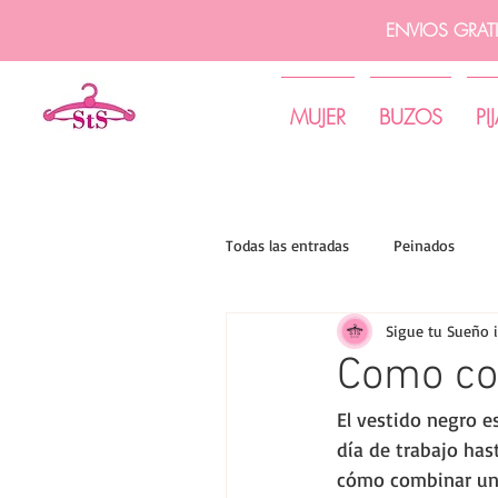
ENVIOS GRAT
MUJER
BUZOS
PI
Todas las entradas
Peinados
Sigue tu Sueño 
Tips de moda | Sigue tu sueño
Como co
El vestido negro e
día de trabajo has
cómo combinar un v