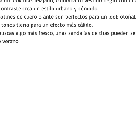
ra un look más relajado, combina tu vestido negro con una
 contraste crea un estilo urbano y cómodo.
botines de cuero o ante son perfectos para un look otoñal.
 tonos tierra para un efecto más cálido.
 buscas algo más fresco, unas sandalias de tiras pueden ser
e verano.