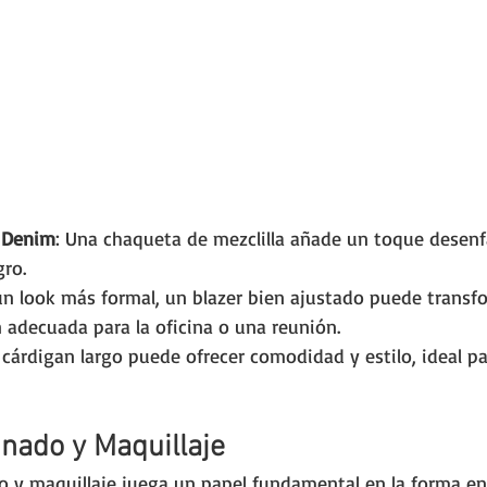
 Denim
: Una chaqueta de mezclilla añade un toque desenf
gro.
 un look más formal, un blazer bien ajustado puede transf
 adecuada para la oficina o una reunión.
 cárdigan largo puede ofrecer comodidad y estilo, ideal p
inado y Maquillaje
do y maquillaje juega un papel fundamental en la forma e