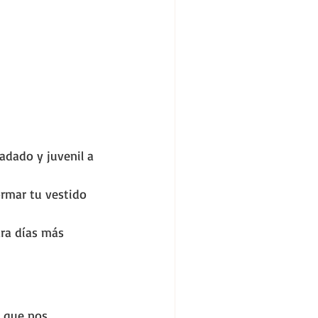
adado y juvenil a 
ormar tu vestido 
ara días más 
n que nos 