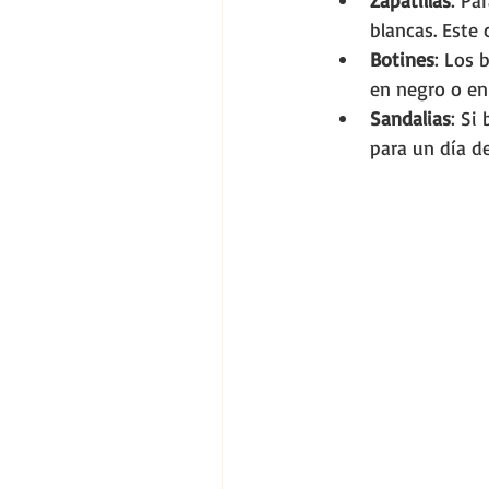
Zapatillas
: Pa
blancas. Este
Botines
: Los 
en negro o en
Sandalias
: Si
para un día d