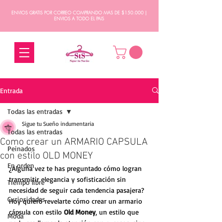
ENVIOS GRATIS POR CORREO COMPRANDO MAS DE $150.000 |
ENVIOS A TODO EL PAIS
Entrada
Todas las entradas
Sigue tu Sueño indumentaria
Todas las entradas
Como crear un ARMARIO CAPSULA
Peinados
con estilo OLD MONEY
En orden
¿Alguna vez te has preguntado cómo logran 
transmitir elegancia y sofisticación sin 
Tiempo libre
necesidad de seguir cada tendencia pasajera?  
Curiosidades
Hoy quiero revelarte cómo crear un armario 
cápsula con estilo 
Old Money
, un estilo que 
Moda