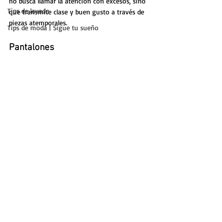
no busca llamar la atención con excesos, sino 
Tips de lavado
que transmite clase y buen gusto a través de 
piezas atemporales.
Tips de moda | Sigue tu sueño
Pantalones