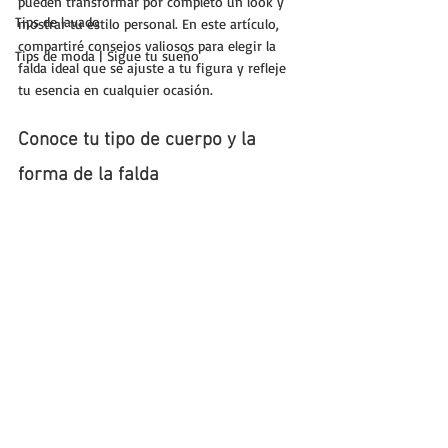
pueden transformar por completo un look y 
Tips de lavado
mostrar tu estilo personal. En este artículo, 
compartiré consejos valiosos para elegir la 
Tips de moda | Sigue tu sueño
falda ideal que se ajuste a tu figura y refleje 
tu esencia en cualquier ocasión.
Conoce tu tipo de cuerpo y la 
forma de la falda