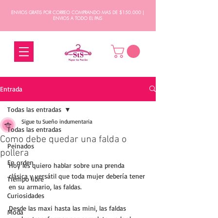
ENVIOS GRATIS POR CORREO COMPRANDO MAS DE $150.000 |
ENVIOS A TODO EL PAIS
Entrada
Todas las entradas
Sigue tu Sueño indumentaria
Todas las entradas
Como debe quedar una falda o
Peinados
pollera
En orden
Hoy les quiero hablar sobre una prenda 
clásica y versátil que toda mujer debería tener 
Tiempo libre
en su armario, las faldas. 
Curiosidades
Desde las maxi hasta las mini, las faldas 
Moda