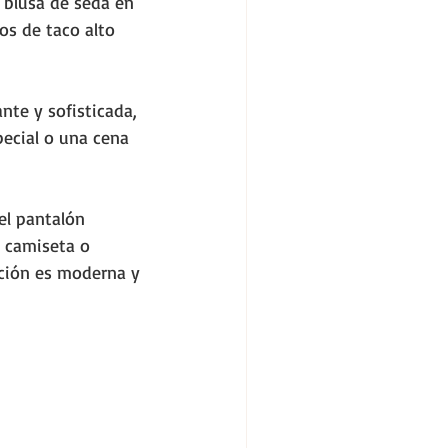
 blusa de seda en 
os de taco alto 
nte y sofisticada, 
pecial o una cena 
l pantalón 
 camiseta o 
ación es moderna y 