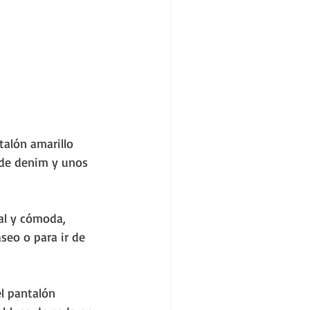
alón amarillo 
 de denim y unos 
al y cómoda, 
seo o para ir de 
l pantalón 