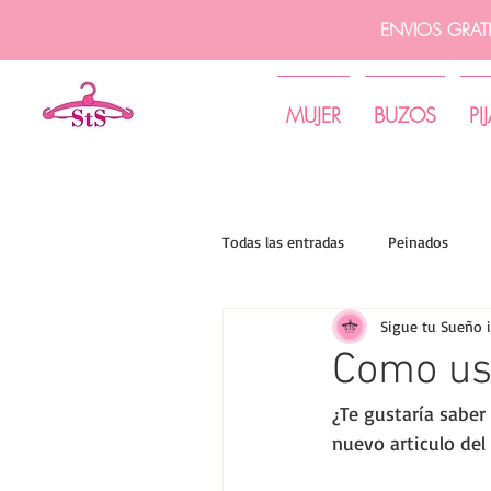
ENVIOS GRAT
MUJER
BUZOS
PI
Todas las entradas
Peinados
Sigue tu Sueño 
Tips de moda | Sigue tu sueño
Como us
¿Te gustaría saber
nuevo articulo del