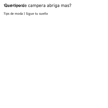
Tips de lavado
Que tipo de campera abriga mas?
Tips de moda | Sigue tu sueño