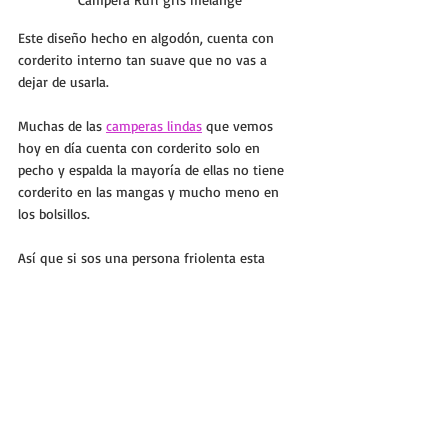
Este diseño hecho en algodón, cuenta con 
corderito interno tan suave que no vas a 
dejar de usarla. 
Muchas de las 
camperas lindas
 que vemos 
hoy en día cuenta con corderito solo en 
pecho y espalda la mayoría de ellas no tiene 
corderito en las mangas y mucho meno en 
los bolsillos.
Así que si sos una persona friolenta esta 
campera de jogging con corderito te va a 
salvar mas de una vez. Podes usarla con jeans 
y zapatillas.
Es una excelente opción a la hora de ir a 
trabajar ya que en la oficina siempre te 
matan de calor con la calefacción y cuando 
salís te congelas, te paso? Con esta campera 