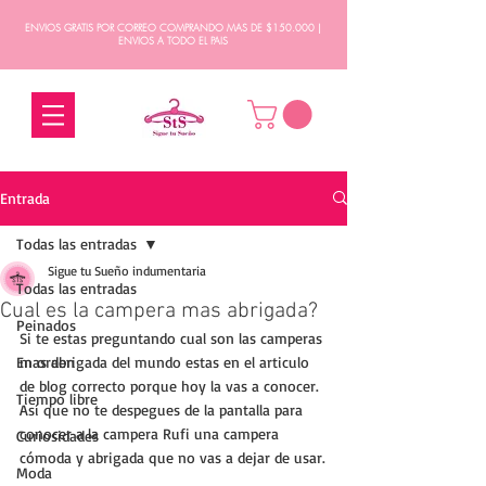
ENVIOS GRATIS POR CORREO COMPRANDO MAS DE $150.000 |
ENVIOS A TODO EL PAIS
Entrada
Todas las entradas
Sigue tu Sueño indumentaria
Todas las entradas
Cual es la campera mas abrigada?
Peinados
Si te estas preguntando cual son las camperas 
En orden
mas abrigada del mundo estas en el articulo 
de blog correcto porque hoy la vas a conocer. 
Tiempo libre
Así que no te despegues de la pantalla para 
conocer a la campera Rufi una 
campera 
Curiosidades
cómoda y abrigada
 que no vas a dejar de usar.
Moda