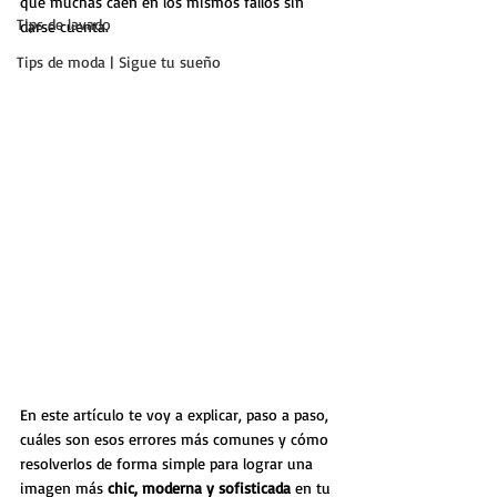
que muchas caen en los mismos fallos sin 
Tips de lavado
darse cuenta. 
Tips de moda | Sigue tu sueño
En este artículo te voy a explicar, paso a paso, 
cuáles son esos errores más comunes y cómo 
resolverlos de forma simple para lograr una 
imagen más 
chic, moderna y sofisticada
 en tu 