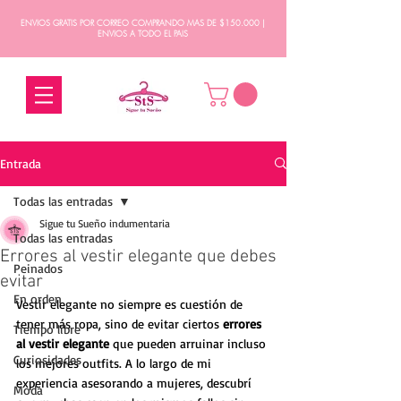
ENVIOS GRATIS POR CORREO COMPRANDO MAS DE $150.000 |
ENVIOS A TODO EL PAIS
Entrada
Todas las entradas
Sigue tu Sueño indumentaria
Todas las entradas
Errores al vestir elegante que debes
Peinados
evitar
En orden
Vestir elegante no siempre es cuestión de 
tener más ropa, sino de evitar ciertos 
errores 
Tiempo libre
al vestir elegante
 que pueden arruinar incluso 
Curiosidades
los mejores outfits. A lo largo de mi 
experiencia asesorando a mujeres, descubrí 
Moda