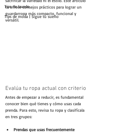
sacrificar la variedad ni el estilo. Este artículo 
Tips de lavado
te ofrece consejos prácticos para lograr un 
guardarropa más compacto, funcional y 
Tips de moda | Sigue tu sueño
versátil.
Evalúa tu ropa actual con criterio
Antes de empezar a reducir, es fundamental 
conocer bien qué tienes y cómo usas cada 
prenda. Para esto, revisa tu ropa y clasifícala 
en tres grupos:
Prendas que usas frecuentemente