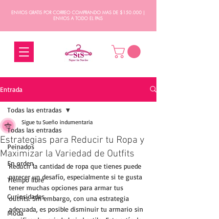
ENVIOS GRATIS POR CORREO COMPRANDO MAS DE $150.000 |
ENVIOS A TODO EL PAIS
Entrada
Todas las entradas
Sigue tu Sueño indumentaria
Todas las entradas
Estrategias para Reducir tu Ropa y
Peinados
Maximizar la Variedad de Outfits
En orden
Reducir la cantidad de ropa que tienes puede 
parecer un desafío, especialmente si te gusta 
Tiempo libre
tener muchas opciones para armar tus 
Curiosidades
outfits. Sin embargo, con una estrategia 
adecuada, es posible disminuir tu armario sin 
Moda