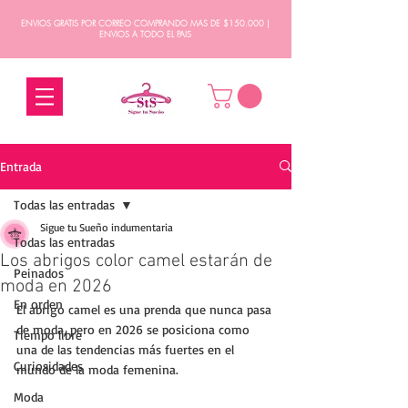
ENVIOS GRATIS POR CORREO COMPRANDO MAS DE $150.000 |
ENVIOS A TODO EL PAIS
Entrada
Todas las entradas
Sigue tu Sueño indumentaria
Todas las entradas
Los abrigos color camel estarán de
Peinados
moda en 2026
En orden
El abrigo camel es una prenda que nunca pasa 
de moda, pero en 2026 se posiciona como 
Tiempo libre
una de las tendencias más fuertes en el 
Curiosidades
mundo de la moda femenina. 
Moda