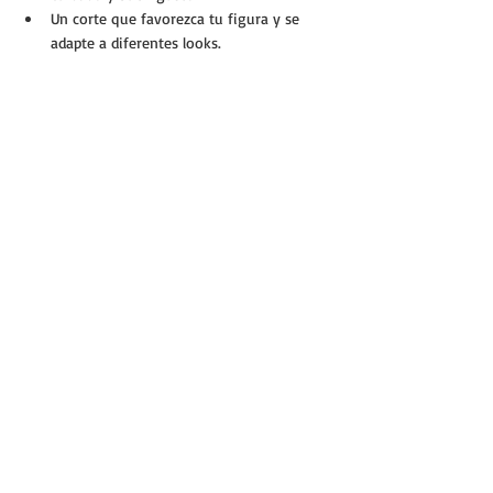
Un corte que favorezca tu figura y se 
adapte a diferentes looks.
Looks con abrigo camel mujer 
para inspirarte