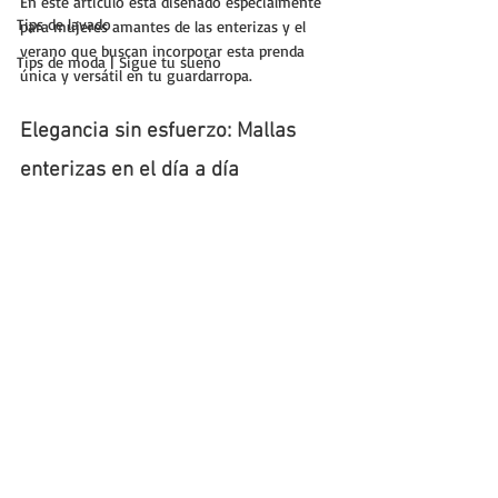
En este artículo está diseñado especialmente 
Tips de lavado
para mujeres amantes de las enterizas y el 
verano que buscan incorporar esta prenda 
Tips de moda | Sigue tu sueño
única y versátil en tu guardarropa.
Elegancia sin esfuerzo: Mallas 
enterizas en el día a día