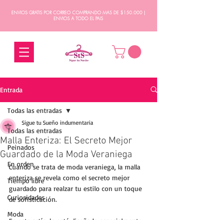
ENVIOS GRATIS POR CORREO COMPRANDO MAS DE $150.000 |
ENVIOS A TODO EL PAIS
Entrada
Todas las entradas
Sigue tu Sueño indumentaria
Todas las entradas
Malla Enteriza: El Secreto Mejor
Peinados
Guardado de la Moda Veraniega
En orden
Cuando se trata de moda veraniega, la malla 
enteriza se revela como el secreto mejor 
Tiempo libre
guardado para realzar tu estilo con un toque 
Curiosidades
de sofisticación. 
Moda