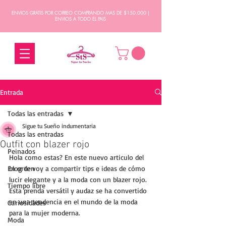
ENVIOS GRATIS POR CORREO COMPRANDO MAS DE $150.000 |
ENVIOS A TODO EL PAIS
Entrada
Todas las entradas
Sigue tu Sueño indumentaria
Todas las entradas
Outfit con blazer rojo
Peinados
Hola como estas? En este nuevo articulo del 
En orden
blog te voy a compartir tips e ideas de cómo 
lucir elegante y a la moda con un blazer rojo. 
Tiempo libre
Esta prenda versátil y audaz se ha convertido 
en una tendencia en el mundo de la moda 
Curiosidades
para la mujer moderna. 
Moda