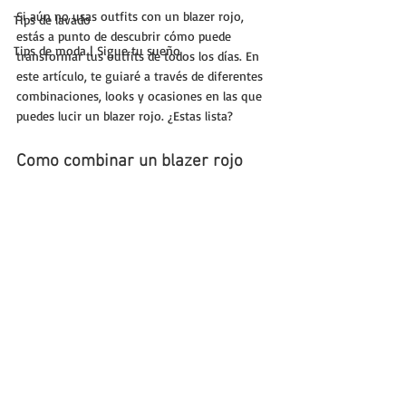
Si aún no usas outfits con un blazer rojo, 
Tips de lavado
estás a punto de descubrir cómo puede 
Tips de moda | Sigue tu sueño
transformar tus outfits de todos los días. En 
este artículo, te guiaré a través de diferentes 
combinaciones, looks y ocasiones en las que 
puedes lucir un blazer rojo. ¿Estas lista?
Como combinar un blazer rojo