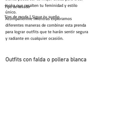
looks que resalten tu feminidad y estilo 
Tips de lavado
único. 
Tips de moda | Sigue tu sueño
Acompáñenme mientras exploramos 
diferentes maneras de combinar esta prenda 
para lograr outfits que te harán sentir segura 
y radiante en cualquier ocasión.
Outfits con falda o pollera blanca