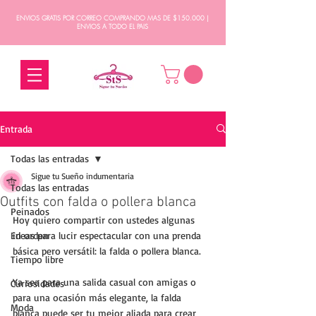
ENVIOS GRATIS POR CORREO COMPRANDO MAS DE $150.000 |
ENVIOS A TODO EL PAIS
Entrada
Todas las entradas
Sigue tu Sueño indumentaria
Todas las entradas
Outfits con falda o pollera blanca
Peinados
Hoy quiero compartir con ustedes algunas 
En orden
ideas para lucir espectacular con una prenda 
básica pero versátil: la falda o pollera blanca. 
Tiempo libre
Ya sea para una salida casual con amigas o 
Curiosidades
para una ocasión más elegante, la falda 
Moda
blanca puede ser tu mejor aliada para crear 