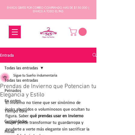
ENVIOS GRATIS POR CORREO COMPRANDO MAS DE $150.000 |
ENVIOS A TODO EL PAIS
Entrada
Todas las entradas
Sigue tu Sueño indumentaria
Todas las entradas
Prendas de Invierno que Potencian tu
Peinados
Elegancia y Estilo
En orden
El invierno no tiene que ser sinónimo de 
looks aburridos o voluminosos que ocultan tu 
Tiempo libre
figura. Saber 
qué prendas usar en invierno 
Curiosidades
mujer
 puede transformar tu guardarropa y 
ayudarte a verte más elegante sin sacrificar la 
Moda