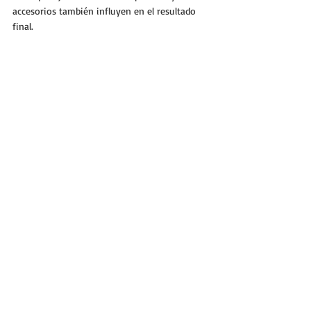
accesorios también influyen en el resultado 
final.
Peinados recogidos
: resaltan el 
maquillaje y el cuello, ideales para 
vestidos con escote.
Cabello suelto con ondas suaves
: aporta 
romanticismo y suavidad.
Accesorios dorados o en tonos cobre
: 
combinan muy bien con el color vino y el 
maquillaje cálido.
Evita accesorios plateados si tu maquillaje y 
vestido tienen tonos cálidos, para no romper 
la armonía.