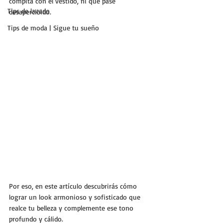
compita con el vestido, ni que pase 
Tips de lavado
desapercibido.
Tips de moda | Sigue tu sueño
Por eso, en este artículo descubrirás cómo 
lograr un look armonioso y sofisticado que 
realce tu belleza y complemente ese tono 
profundo y cálido.