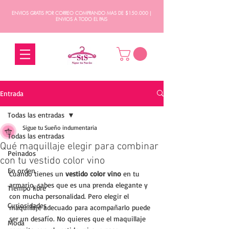
ENVIOS GRATIS POR CORREO COMPRANDO MAS DE $150.000 |
ENVIOS A TODO EL PAIS
Entrada
Todas las entradas
Sigue tu Sueño indumentaria
Todas las entradas
Qué maquillaje elegir para combinar
Peinados
con tu vestido color vino
En orden
Cuando tienes un 
vestido color vino
 en tu 
armario, sabes que es una prenda elegante y 
Tiempo libre
con mucha personalidad. Pero elegir el 
Curiosidades
maquillaje adecuado para acompañarlo puede 
ser un desafío. No quieres que el maquillaje 
Moda