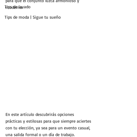
para que el conjunto luzca armonioso y 
Tips de lavado
moderno. 
Tips de moda | Sigue tu sueño
En este artículo descubrirás opciones 
prácticas y estilosas para que siempre aciertes 
con tu elección, ya sea para un evento casual, 
una salida formal o un día de trabajo.