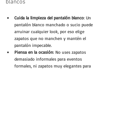
blancos
Cuida la limpieza del pantalón blanco
: Un 
pantalón blanco manchado o sucio puede 
arruinar cualquier look, por eso elige 
zapatos que no manchen y mantén el 
pantalón impecable.
Piensa en la ocasión
: No uses zapatos 
demasiado informales para eventos 
formales, ni zapatos muy elegantes para 
salidas casuales.
Combina con accesorios
: El calzado debe 
armonizar con el bolso, cinturón y otros 
accesorios para un look coherente.
Prueba antes de salir
: Camina con los 
zapatos elegidos para asegurarte de que 
son cómodos y que el conjunto te hace 
sentir segura.
Estos detalles marcan la diferencia y te 