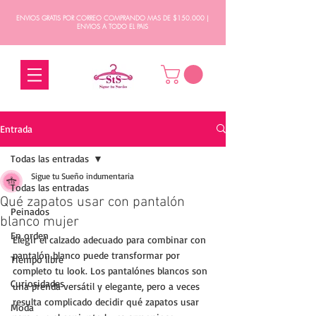
ENVIOS GRATIS POR CORREO COMPRANDO MAS DE $150.000 |
ENVIOS A TODO EL PAIS
Entrada
Todas las entradas
Sigue tu Sueño indumentaria
Todas las entradas
Qué zapatos usar con pantalón
Peinados
blanco mujer
En orden
Elegir el calzado adecuado para combinar con 
pantalón blanco puede transformar por 
Tiempo libre
completo tu look. Los pantalónes blancos son 
Curiosidades
una prenda versátil y elegante, pero a veces 
resulta complicado decidir qué zapatos usar 
Moda