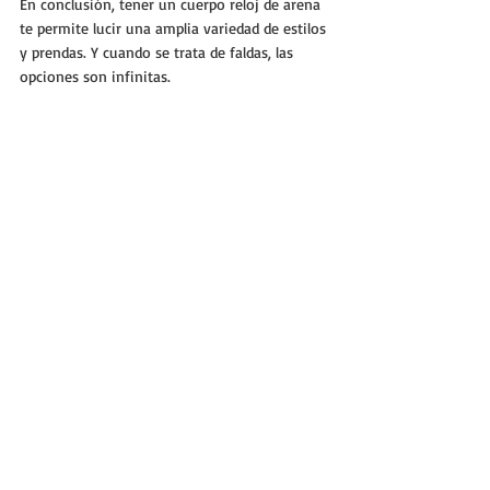
En conclusión, tener un cuerpo reloj de arena 
te permite lucir una amplia variedad de estilos 
y prendas. Y cuando se trata de faldas, las 
opciones son infinitas. 
Desde la elegancia atemporal de la falda lápiz 
hasta la frescura juvenil de la falda skater, hay 
una falda perfecta para cada ocasión y cada 
personalidad. 
Así que no tengan miedo de experimentar y 
jugar con diferentes estilos y cortes hasta 
encontrar aquel que las haga sentir más 
seguras y hermosas. 
¡Hasta la próxima!
Meli
Sigue tu sueño
www.siguetusueno.com