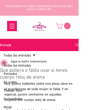
ENVIOS GRATIS POR CORREO COMPRANDO MAS DE $150.000 |
ENVIOS A TODO EL PAIS
Entrada
Todas las entradas
Sigue tu Sueño indumentaria
Todas las entradas
Que pollera o falda usar si tenes
Peinados
cuerpo reloj de arena
En orden
Hoy quiero hablarles sobre una pieza clave en 
el guardarropa de toda mujer: la falda. Y en 
Tiempo libre
especial, quiero centrarme en aquellas 
Curiosidades
mujeres con cuerpo reloj de arena. 
Moda