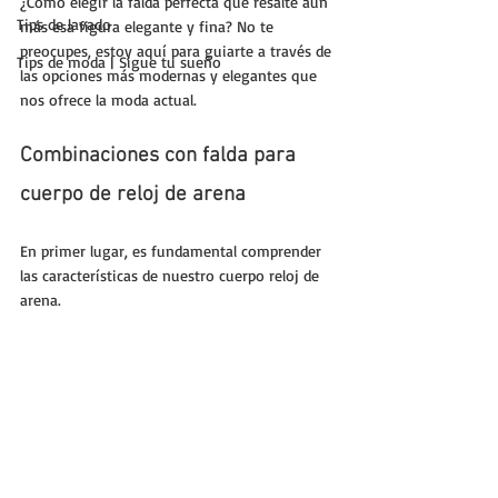
¿Cómo elegir la falda perfecta que resalte aún 
Tips de lavado
más esa figura elegante y fina? No te 
preocupes, estoy aquí para guiarte a través de 
Tips de moda | Sigue tu sueño
las opciones más modernas y elegantes que 
nos ofrece la moda actual.
Combinaciones con falda para 
cuerpo de reloj de arena
En primer lugar, es fundamental comprender 
las características de nuestro cuerpo reloj de 
arena. 