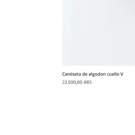
Camiseta de algodon cuello V
Precio
23.500,00 ARS
COMP
Produ