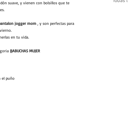
Todas 
dón suave, y vienen con bolsillos que te
es.
pantalon jogger mom
, y son perfectas para
vierno.
enerlas en tu vida.
egoria
B
ABUCHAS MUJER
n el puño