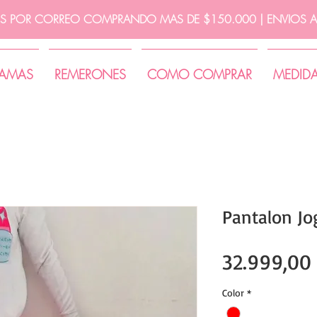
IS POR CORREO COMPRANDO MAS DE $150.000 | ENVIOS A 
JAMAS
REMERONES
COMO COMPRAR
MEDID
Pantalon J
32.999,00
Color
*