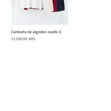
Camiseta de algodon cuello V
PALAZO LANILLA
Precio
Precio
23.500,00 ARS
62.600,00 ARS
COMPRAR
Productos
Camperas
Pijamas
Joggers
Remerones