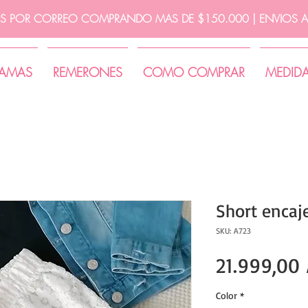
IS POR CORREO COMPRANDO MAS DE $150.000 | ENVIOS A 
JAMAS
REMERONES
COMO COMPRAR
MEDID
Short encaj
SKU: A723
21.999,00
Color
*