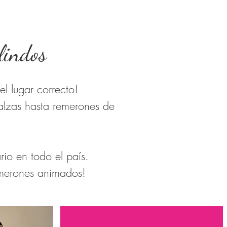
lindos
l lugar correcto!
alzas hasta remerones
de
io en todo el país.
emerones animados!