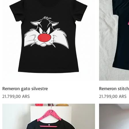
Vista rápida
Remeron gato silvestre
Remeron stitch
Precio
Precio
21.799,00 ARS
21.799,00 ARS