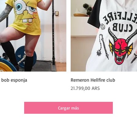
Vista rápida
Vista rápida
 bob esponja
Remeron Hellfire club
Precio
21.799,00 ARS
Cargar más