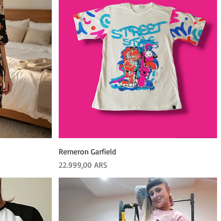
Vista rápida
Remeron Garfield
Precio
22.999,00 ARS