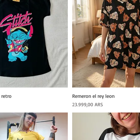
Vista rápida
Vista rápida
 retro
Remeron el rey leon
Precio
23.999,00 ARS