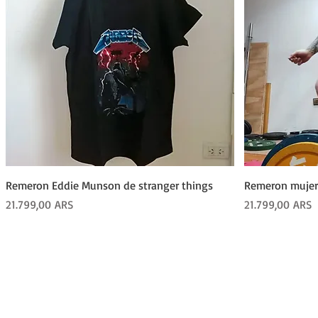
Vista rápida
Remeron Eddie Munson de stranger things
Remeron mujer
Precio
Precio
21.799,00 ARS
21.799,00 ARS