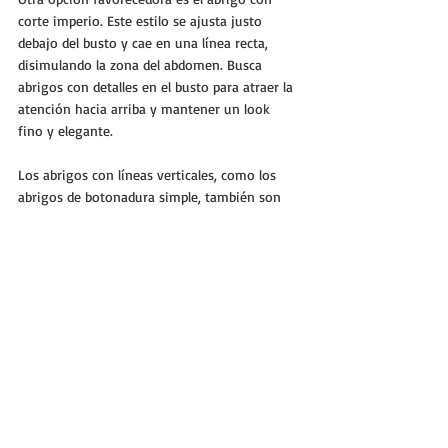
corte imperio. Este estilo se ajusta justo 
debajo del busto y cae en una línea recta, 
disimulando la zona del abdomen. Busca 
abrigos con detalles en el busto para atraer la 
atención hacia arriba y mantener un look 
fino y elegante.
Los abrigos con líneas verticales, como los 
abrigos de botonadura simple, también son 
ideales. Estos abrigos ayudan a crear una 
silueta más alargada y delgada. Evita los 
abrigos muy ajustados o con demasiados 
detalles en la cintura para no acentuar esta 
área. Opta por colores oscuros y materiales 
suaves para un look moderno y casual.
Espero que estos consejos te ayuden a 
encontrar el abrigo perfecto según tu tipo de 
cuerpo. Recuerda que la moda es una 
herramienta poderosa para realzar nuestra 