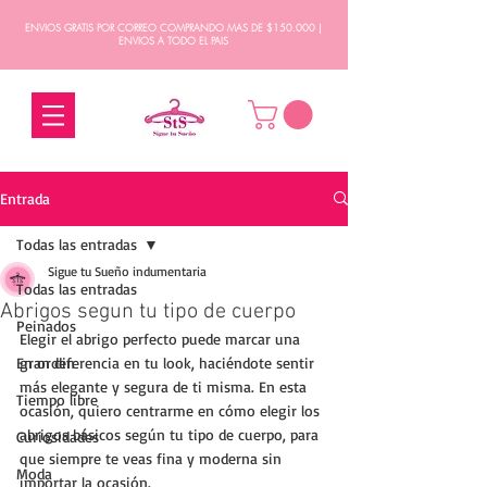
ENVIOS GRATIS POR CORREO COMPRANDO MAS DE $150.000 |
ENVIOS A TODO EL PAIS
Entrada
Todas las entradas
Sigue tu Sueño indumentaria
Todas las entradas
Abrigos segun tu tipo de cuerpo
Peinados
Elegir el abrigo perfecto puede marcar una 
En orden
gran diferencia en tu look, haciéndote sentir 
más elegante y segura de ti misma. En esta 
Tiempo libre
ocasión, quiero centrarme en cómo elegir los 
abrigos básicos según tu tipo de cuerpo, para 
Curiosidades
que siempre te veas fina y moderna sin 
Moda
importar la ocasión.