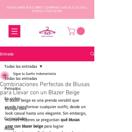
ENVIOS GRATIS POR CORREO COMPRANDO MAS DE $150.000 |
ENVIOS A TODO EL PAIS
Entrada
Todas las entradas
Sigue tu Sueño indumentaria
Todas las entradas
Combinaciones Perfectas de Blusas
Peinados
para Llevar con un Blazer Beige
En orden
El blazer beige es una prenda versátil que 
puede transformar cualquier outfit, desde un 
Tiempo libre
look casual hasta uno elegante. Sin embargo, 
Curiosidades
muchas mujeres se preguntan 
qué blusas 
usar con blazer beige
 para lograr 
Moda