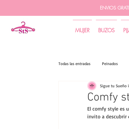
ENVIOS GRAT
MUJER
BUZOS
PI
Todas las entradas
Peinados
Sigue tu Sueño 
Tips de moda | Sigue tu sueño
Comfy st
El comfy style es 
invito a descubrir