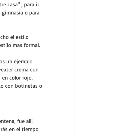
e casa" , para ir 
de gimnasia o para 
ho el estilo 
stilo mas formal.
os un ejemplo 
eater crema
 con 
en color rojo. 
o con botinetas o 
tena, fue allí 
rás en el tiempo 