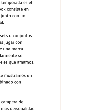
temporada es el 
look consiste en 
 junto con un 
l.
sets o conjuntos 
s jugar con 
le una marca 
ularmente se 
teles que amamos.
a te mostramos un 
mbinado con 
 campera de 
e mas personalidad 