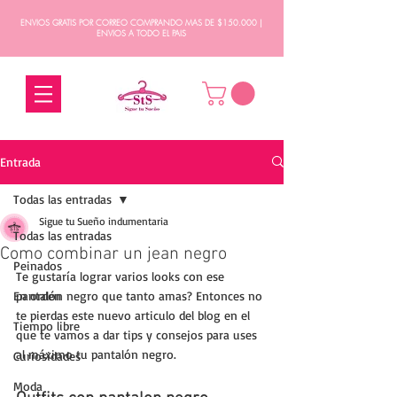
ENVIOS GRATIS POR CORREO COMPRANDO MAS DE $150.000 |
ENVIOS A TODO EL PAIS
Entrada
Todas las entradas
Sigue tu Sueño indumentaria
Todas las entradas
Como combinar un jean negro
Peinados
Te gustaría lograr varios looks con ese 
En orden
pantalón negro que tanto amas? Entonces no 
te pierdas este nuevo articulo del blog en el 
Tiempo libre
que te vamos a dar tips y consejos para uses 
al máximo tu pantalón negro.
Curiosidades
Moda