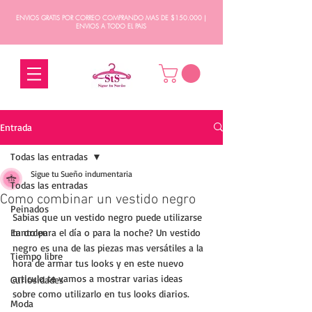
ENVIOS GRATIS POR CORREO COMPRANDO MAS DE $150.000 |
ENVIOS A TODO EL PAIS
Entrada
Todas las entradas
Sigue tu Sueño indumentaria
Todas las entradas
Como combinar un vestido negro
Peinados
Sabias que un vestido negro puede utilizarse 
En orden
tanto para el día o para la noche? Un vestido 
negro es una de las piezas mas versátiles a la 
Tiempo libre
hora de armar tus looks y en este nuevo 
articulo te vamos a mostrar varias ideas 
Curiosidades
sobre como utilizarlo en tus looks diarios.
Moda