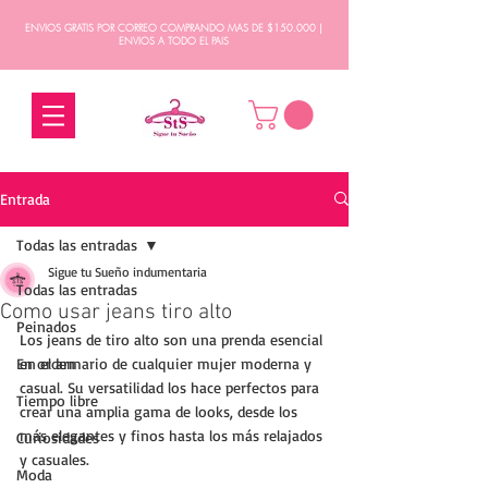
ENVIOS GRATIS POR CORREO COMPRANDO MAS DE $150.000 |
ENVIOS A TODO EL PAIS
Entrada
Todas las entradas
Sigue tu Sueño indumentaria
Todas las entradas
Como usar jeans tiro alto
Peinados
Los jeans de tiro alto son una prenda esencial 
En orden
en el armario de cualquier mujer moderna y 
casual. Su versatilidad los hace perfectos para 
Tiempo libre
crear una amplia gama de looks, desde los 
más elegantes y finos hasta los más relajados 
Curiosidades
y casuales. 
Moda