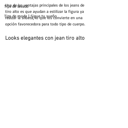
Una de las ventajas principales de los jeans de 
Tips de lavado
tiro alto es que ayudan a estilizar la figura ya 
Tips de moda | Sigue tu sueño
realzar la silueta, lo que los convierte en una 
opción favorecedora para todo tipo de cuerpo.
Looks elegantes con jean tiro alto