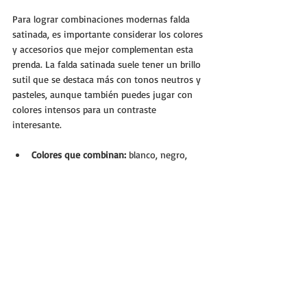
Para lograr combinaciones modernas falda 
satinada, es importante considerar los colores 
y accesorios que mejor complementan esta 
prenda. La falda satinada suele tener un brillo 
sutil que se destaca más con tonos neutros y 
pasteles, aunque también puedes jugar con 
colores intensos para un contraste 
interesante.
Colores que combinan:
 blanco, negro, 
beige, gris, rosa palo, azul marino, verde 
oliva.
Accesorios:
 cinturones finos, bolsos 
pequeños, joyería delicada o minimalista.
Calzado:
 tacones para looks elegantes, 
zapatillas para casual, botas para un 
estilo más urbano.
La clave está en mantener el equilibrio entre 
la textura satinada y las demás piezas para 