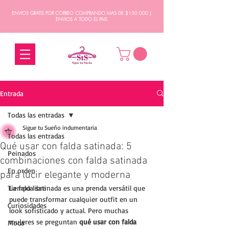
ENVIOS GRATIS POR CORREO COMPRANDO MAS DE $150.000 |
ENVIOS A TODO EL PAIS
Entrada
Todas las entradas
Sigue tu Sueño indumentaria
Todas las entradas
Qué usar con falda satinada: 5
Peinados
combinaciones con falda satinada
En orden
para lucir elegante y moderna
Tiempo libre
La falda satinada es una prenda versátil que 
puede transformar cualquier outfit en un 
Curiosidades
look sofisticado y actual. Pero muchas 
mujeres se preguntan 
qué usar con falda 
Moda