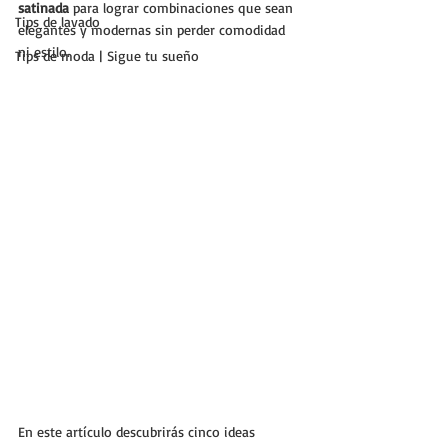
satinada
 para lograr combinaciones que sean 
Tips de lavado
elegantes y modernas sin perder comodidad 
ni estilo. 
Tips de moda | Sigue tu sueño
En este artículo descubrirás cinco ideas 